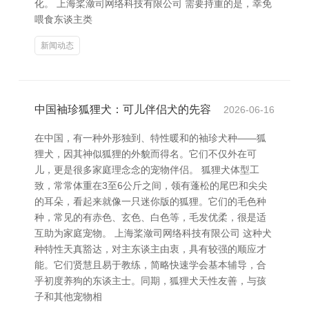
化。 上海桨潋司网络科技有限公司 需要持重的是，幸免
喂食东谈主类
新闻动态
中国袖珍狐狸犬：可儿伴侣犬的先容
2026-06-16
在中国，有一种外形独到、特性暖和的袖珍犬种——狐
狸犬，因其神似狐狸的外貌而得名。它们不仅外在可
儿，更是很多家庭理念念的宠物伴侣。 狐狸犬体型工
致，常常体重在3至6公斤之间，领有蓬松的尾巴和尖尖
的耳朵，看起来就像一只迷你版的狐狸。它们的毛色种
种，常见的有赤色、玄色、白色等，毛发优柔，很是适
互助为家庭宠物。 上海桨潋司网络科技有限公司 这种犬
种特性天真豁达，对主东谈主由衷，具有较强的顺应才
能。它们贤慧且易于教练，简略快速学会基本辅导，合
乎初度养狗的东谈主士。同期，狐狸犬天性友善，与孩
子和其他宠物相