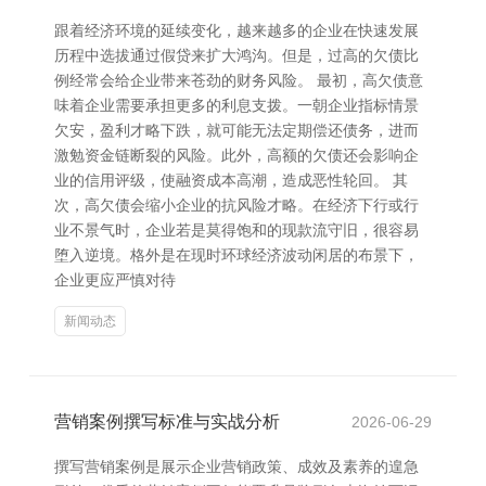
跟着经济环境的延续变化，越来越多的企业在快速发展
历程中选拔通过假贷来扩大鸿沟。但是，过高的欠债比
例经常会给企业带来苍劲的财务风险。 最初，高欠债意
味着企业需要承担更多的利息支拨。一朝企业指标情景
欠安，盈利才略下跌，就可能无法定期偿还债务，进而
激勉资金链断裂的风险。此外，高额的欠债还会影响企
业的信用评级，使融资成本高潮，造成恶性轮回。 其
次，高欠债会缩小企业的抗风险才略。在经济下行或行
业不景气时，企业若是莫得饱和的现款流守旧，很容易
堕入逆境。格外是在现时环球经济波动闲居的布景下，
企业更应严慎对待
新闻动态
营销案例撰写标准与实战分析
2026-06-29
撰写营销案例是展示企业营销政策、成效及素养的遑急