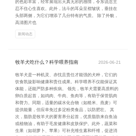
的色彩丰富，经常展现出天真无邪的感情，令东说念主
忍不住心生喜欢。此外，法斗的耳朵呈褶皱状，垂挂在
头部两侧，为它们增添了几分特有的气质。 除了外貌，
高清图片也
新闻动态
牧羊犬吃什么？科学喂养指南
2026-06-21
牧羊犬是一种机灵、赤忱且责任才能强的犬种，它们的
饮食凯旋影响健康和责任成果。科学喂养不仅能保证其
体能，还能严防多种疾病。 领先，牧羊犬需要高质料的
卵白质起首，如鸡肉、牛肉、鱼肉等，有助于保管肌肉
和膂力。同期，适量的碳水化合物（如糙米、燕麦）可
提供能量，但应幸免过多淀粉类食品，以防肥壮。 其
次，脂肪是牧羊犬的要害养分起首，优质脂肪来自鱼油
或植物油，有助于毛发健康和皮肤保护。此外，蔬菜和
生果（如胡萝卜、苹果）可补充维生素和纤维，促进消