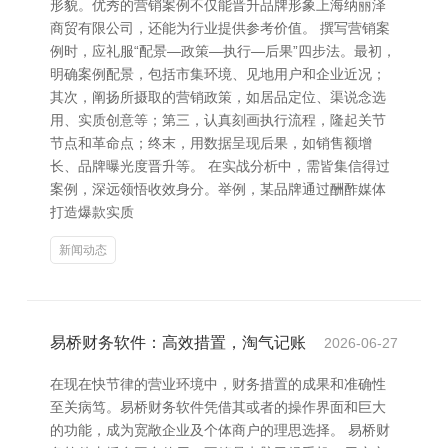
形貌。优秀的营销案例不仅能晋升品牌形象上海纳丽泽
商贸有限公司，还能为行业提供参考价值。 撰写营销案
例时，应礼服“配景—政策—执行—后果”四步法。最初，
明确案例配景，包括市集环境、见地用户和企业近况；
其次，阐扬所摄取的营销政策，如居品定位、渠说念选
用、实质创意等；第三，认真刻画执行流程，隆起关节
节点和革命点；终末，用数据呈现后果，如销售额增
长、品牌曝光度晋升等。 在实战分析中，需皆集信得过
案例，深远领悟收效身分。举例，某品牌通过酬酢媒体
打造爆款实质
新闻动态
易桥财务软件：高效措置，淘气记账
2026-06-27
在现在快节律的营业环境中，财务措置的成果和准确性
至关病笃。易桥财务软件凭借其或者的操作界面和巨大
的功能，成为宽敞企业及个体商户的理思选择。 易桥财