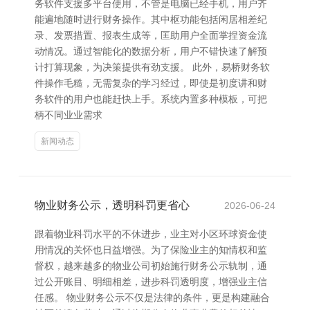
务软件支援多平台使用，不管是电脑已经手机，用户齐
能遍地随时进行财务操作。其中枢功能包括闲居相差纪
录、发票措置、报表生成等，匡助用户全面掌捏资金流
动情况。通过智能化的数据分析，用户不错快速了解预
计打算现象，为决策提供有劲支援。 此外，易桥财务软
件操作毛糙，无需复杂的学习经过，即使是初度讲和财
务软件的用户也能赶快上手。系统内置多种模板，可把
柄不同业业需求
新闻动态
物业财务公示，透明科罚更省心
2026-06-24
跟着物业科罚水平的不休进步，业主对小区环球资金使
用情况的关怀也日益增强。为了保险业主的知情权和监
督权，越来越多的物业公司初始施行财务公示轨制，通
过公开账目、明细相差，进步科罚透明度，增强业主信
任感。 物业财务公示不仅是法律的条件，更是构建融合