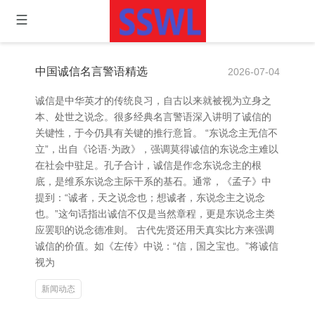
中国诚信名言警语精选
2026-07-04
诚信是中华英才的传统良习，自古以来就被视为立身之
本、处世之说念。很多经典名言警语深入讲明了诚信的
关键性，于今仍具有关键的推行意旨。 “东说念主无信不
立”，出自《论语·为政》，强调莫得诚信的东说念主难以
在社会中驻足。孔子合计，诚信是作念东说念主的根
底，是维系东说念主际干系的基石。通常，《孟子》中
提到：“诚者，天之说念也；想诚者，东说念主之说念
也。”这句话指出诚信不仅是当然章程，更是东说念主类
应罢职的说念德准则。 古代先贤还用天真实比方来强调
诚信的价值。如《左传》中说：“信，国之宝也。”将诚信
视为
新闻动态