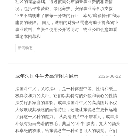
社区的遑急基础。通过依期公布物业事业费的相差情
况，包括平常爱戴、绿化养护、安保事业等各项支拨，
业主不错明晰了解每一分钱的行止，幸免“暗箱操作”和毋
庸要的诬陷。 同期，透明的财务科罚也有助于提高物业
事业质料。当资金使用公开透明时，物业公司会愈加看
重老本闭幕和
新闻动态
成年法国斗牛犬高清图片展示
2026-06-22
法国斗牛犬，又称法斗，是一种体型中等、性情和缓且
极具亲和力的犬种。它们以其特有的外貌和衷心的性情
深受好多家庭的喜欢。成年法国斗牛犬的高清图片不仅
大致展现其概述的面部特征，还能让东说念主更长远地
了解这一犬种的魔力。 从高清图片中不错看到，成年法
斗领有短而光滑的被毛，典型的“斗牛”脸庞，宽大的额头
和卓绝的双眼，给东说念主一种至意可人的嗅觉。它们